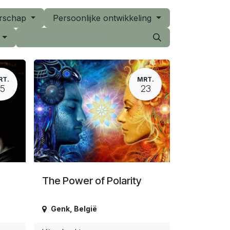
erschap
Persoonlijke ontwikkeling
n
RT.
MRT.
15
23
The Power of Polarity
Genk
,
België