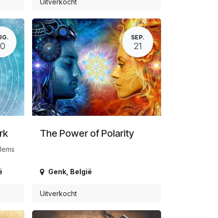
Uitverkocht
UG.
SEP.
10
21
rk
The Power of Polarity
llems
ë
Genk
,
België
Uitverkocht