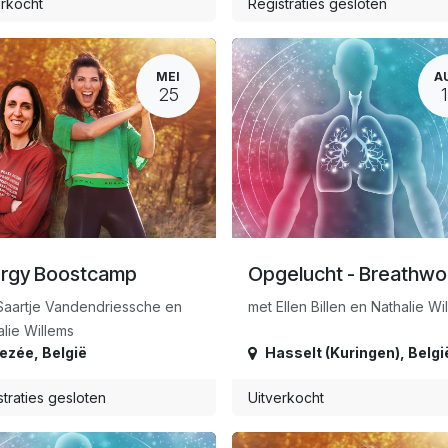
erkocht
Registraties gesloten
MEI
A
25
rgy Boostcamp
Opgelucht - Breathwo
Saartje Vandendriessche en
met Ellen Billen en Nathalie Wi
lie Willems
rezée
,
België
Hasselt (Kuringen)
,
Belgi
traties gesloten
Uitverkocht