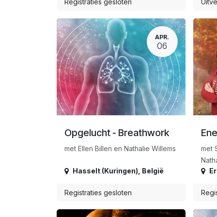
Registraties gesloten
Uitv
APR.
06
Opgelucht - Breathwork
Ene
met Ellen Billen en Nathalie Willems
met 
Natha
Hasselt (Kuringen)
,
België
E
Registraties gesloten
Regis