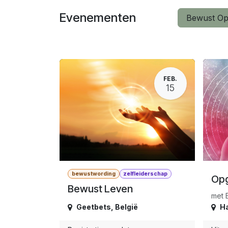
Overslaan naar inhoud
Evenementen
Bewust O
FEB.
15
bewustwording
zelfleiderschap
Opg
Bewust Leven
met E
Geetbets
,
België
Ha