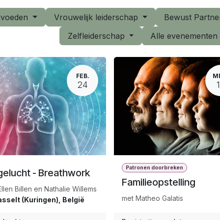
pvoeden
Vrouwelijk leiderschap
Bewust Partn
Zelfleiderschap
Alle evenemente
FEB.
M
24
Patronen doorbreken
elucht - Breathwork
Familieopstelling
llen Billen en Nathalie Willems
met Matheo Galatis
sselt (Kuringen)
,
België