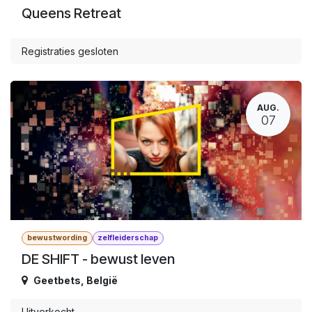
Queens Retreat
Registraties gesloten
AUG.
07
bewustwording
zelfleiderschap
DE SHIFT - bewust leven
Geetbets
,
België
Uitverkocht