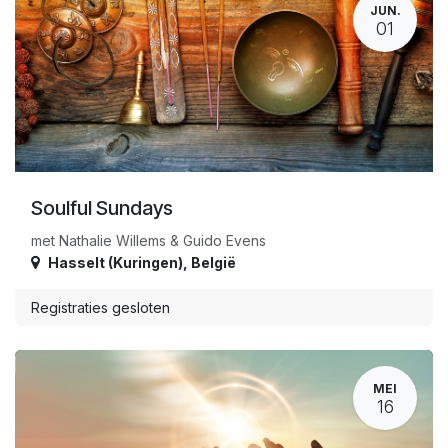
JUN.
01
Soulful Sundays
met Nathalie Willems & Guido Evens
Hasselt (Kuringen)
,
België
Registraties gesloten
MEI
16