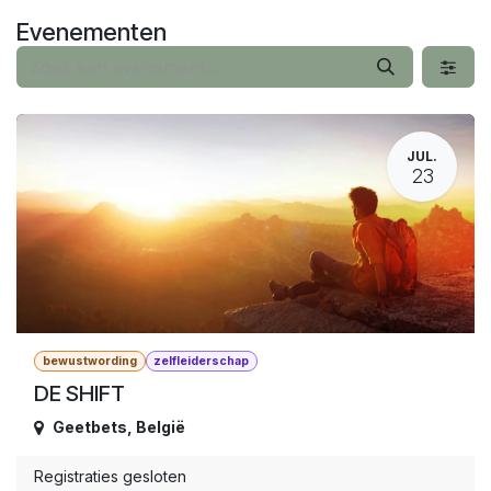
Overslaan naar inhoud
Evenementen
JUL.
23
bewustwording
zelfleiderschap
DE SHIFT
Geetbets
,
België
Registraties gesloten