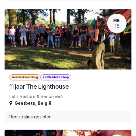
MEI
16
bewustwording
zelfleiderschap
11 jaar The Lighthouse
Let’s Restore & Reconnect!
Geetbets
,
België
Registraties gesloten