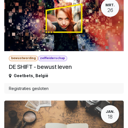
MRT.
26
bewustwording
zelfleiderschap
DE SHIFT - bewust leven
Geetbets
,
België
Registraties gesloten
JAN.
18