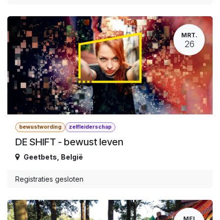
MRT.
26
bewustwording
zelfleiderschap
DE SHIFT - bewust leven
Geetbets
,
België
Registraties gesloten
MEI