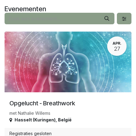
Overslaan naar inhoud
Evenementen
APR.
27
Opgelucht - Breathwork
met Nathalie Willems
Hasselt (Kuringen)
,
België
Registraties gesloten