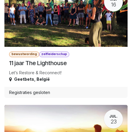
16
bewustwording
zelfleiderschap
11 jaar The Lighthouse
Let’s Restore & Reconnect!
Geetbets
,
België
Registraties gesloten
JUL.
23