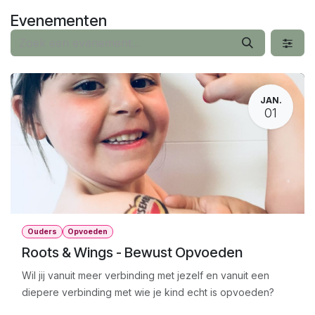
Overslaan naar inhoud
Evenementen
JAN.
01
Ouders
Opvoeden
Roots & Wings - Bewust Opvoeden
Wil jij vanuit meer verbinding met jezelf en vanuit een
diepere verbinding met wie je kind echt is opvoeden?