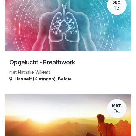
DEC.
13
Opgelucht - Breathwork
met Nathalie Willems
Hasselt (Kuringen)
,
België
MRT.
04