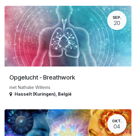
SEP.
20
Opgelucht - Breathwork
met Nathalie Willems
Hasselt (Kuringen)
,
België
OKT.
04