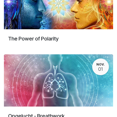
The Power of Polarity
NOV.
01
Opgelucht - Breathwork